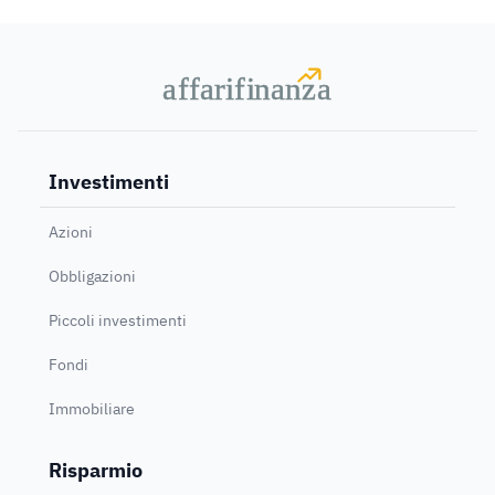
a
a
f
f
farif
farif
i
i
nanz
nanz
a
a
Investimenti
Azioni
Obbligazioni
Piccoli investimenti
Fondi
Immobiliare
Risparmio