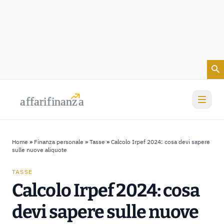
Vai al contenuto
a
a
f
f
farif
farif
i
i
nanz
nanz
a
a
Home
»
Finanza personale
»
Tasse
»
Calcolo Irpef 2024: cosa devi sapere
sulle nuove aliquote
TASSE
Calcolo Irpef 2024: cosa
devi sapere sulle nuove