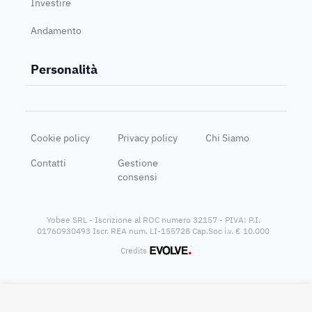
Investire
Andamento
Personalità
Cookie policy
Privacy policy
Chi Siamo
Contatti
Gestione
consensi
Yobee SRL - Iscrizione al ROC numero 32157 - PIVA: P.I.
01760930493 Iscr. REA num. LI-155728 Cap.Soc i.v. € 10.000
®
Credits