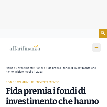
Vai al contenuto
a
a
f
f
farif
farif
i
i
nanz
nanz
a
a
Home
»
Investimenti
»
Fondi
»
Fida premia i fondi di investimento che
hanno iniziato meglio il 2023
FONDI COMUNI DI INVESTIMENTO
Fida premia i fondi di
investimento che hanno