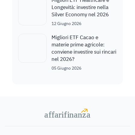
Migliori ETF Healthcare e
Longevità: investire nella
Silver Economy nel 2026
12 Giugno 2026
Migliori ETF Cacao e
materie prime agricole:
conviene investire sui rincari
nel 2026?
05 Giugno 2026
a
a
f
f
farif
farif
i
i
nanz
nanz
a
a