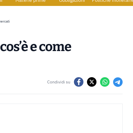
ni
Materie prime
Obbligazioni
Politiche monetari
mercati
 cos’è e come
Condividi su