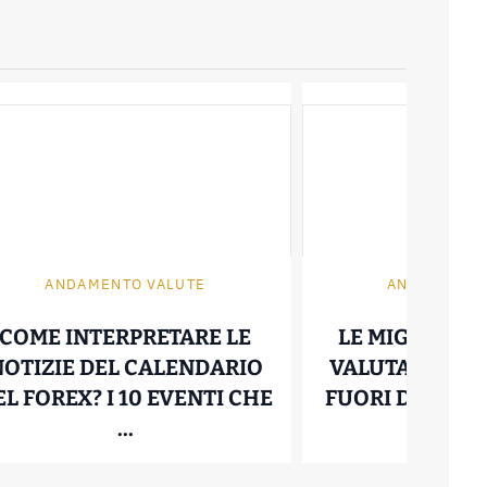
ANDAMENTO VALUTE
ANDAMENTO
COME INTERPRETARE LE
LE MIGLIORI 
NOTIZIE DEL CALENDARIO
VALUTARIE PER
PRIIP DI UN ETF: RIGA PER RIGA CON ESEMPI
EL FOREX? I 10 EVENTI CHE
FUORI DALL’E
COME INTERPRETARE LE NOTIZIE
L
...
...
08 Ottobre 2025
21 Giugno