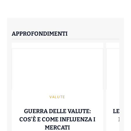
APPROFONDIMENTI
VALUTE
GUERRA DELLE VALUTE:
LEGGER
COS’È E COME INFLUENZA I
ETF:
GUERRA DELLE VALUT
MERCATI