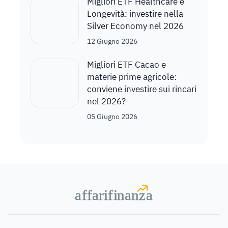
Migliori ETF Healthcare e
Longevità: investire nella
Silver Economy nel 2026
12 Giugno 2026
Migliori ETF Cacao e
materie prime agricole:
conviene investire sui rincari
nel 2026?
05 Giugno 2026
a
a
f
f
farif
farif
i
i
nanz
nanz
a
a