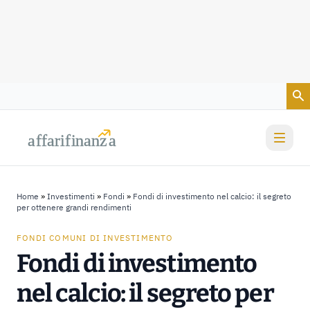
Vai al contenuto
a
a
f
f
farif
farif
i
i
nanz
nanz
a
a
Home
»
Investimenti
»
Fondi
»
Fondi di investimento nel calcio: il segreto
per ottenere grandi rendimenti
FONDI COMUNI DI INVESTIMENTO
Fondi di investimento
nel calcio: il segreto per