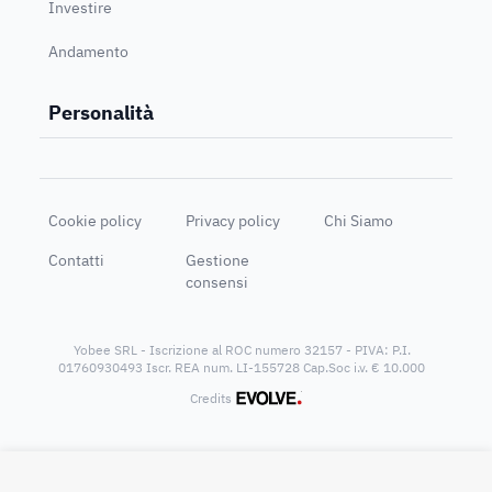
Investire
Andamento
Personalità
Cookie policy
Privacy policy
Chi Siamo
Contatti
Gestione
consensi
Yobee SRL - Iscrizione al ROC numero 32157 - PIVA: P.I.
01760930493 Iscr. REA num. LI-155728 Cap.Soc i.v. € 10.000
®
Credits