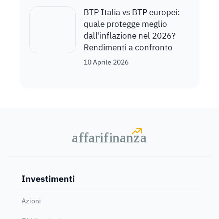
BTP Italia vs BTP europei:
quale protegge meglio
dall'inflazione nel 2026?
Rendimenti a confronto
10 Aprile 2026
a
a
f
f
farif
farif
i
i
nanz
nanz
a
a
Investimenti
Azioni