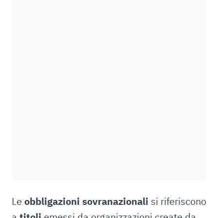
Le
obbligazioni sovranazionali
si riferiscono
a
titoli
emessi da organizzazioni create da