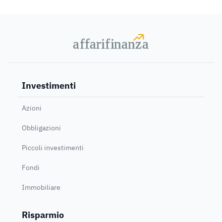
a
a
f
f
farif
farif
i
i
nanz
nanz
a
a
Investimenti
Azioni
Obbligazioni
Piccoli investimenti
Fondi
Immobiliare
Risparmio