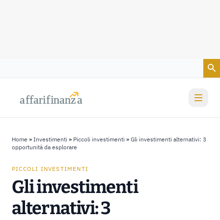
Vai al contenuto
a
a
f
f
farif
farif
i
i
nanz
nanz
a
a
Home
»
Investimenti
»
Piccoli investimenti
»
Gli investimenti alternativi: 3
opportunità da esplorare
PICCOLI INVESTIMENTI
Gli investimenti
alternativi: 3