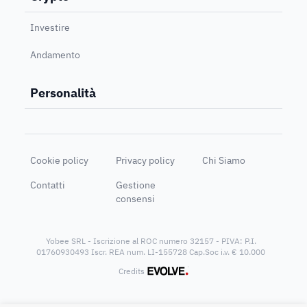
Investire
Andamento
Personalità
Cookie policy
Privacy policy
Chi Siamo
Contatti
Gestione
consensi
Yobee SRL - Iscrizione al ROC numero 32157 - PIVA: P.I.
01760930493 Iscr. REA num. LI-155728 Cap.Soc i.v. € 10.000
®
Credits