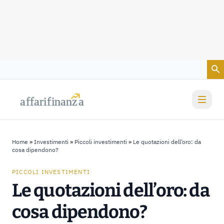
Vai al contenuto
a
a
f
f
farif
farif
i
i
nanz
nanz
a
a
Home
»
Investimenti
»
Piccoli investimenti
»
Le quotazioni dell’oro: da
cosa dipendono?
PICCOLI INVESTIMENTI
Le quotazioni dell’oro: da
cosa dipendono?