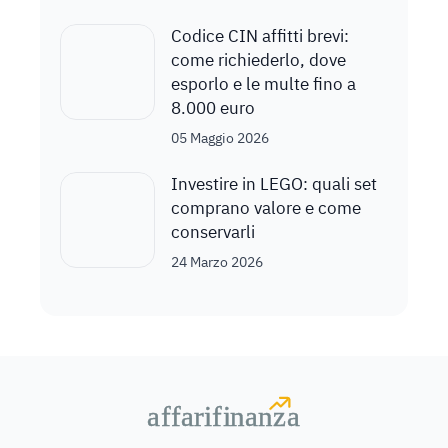
Codice CIN affitti brevi:
come richiederlo, dove
esporlo e le multe fino a
8.000 euro
05 Maggio 2026
Investire in LEGO: quali set
comprano valore e come
conservarli
24 Marzo 2026
a
a
f
f
farif
farif
i
i
nanz
nanz
a
a