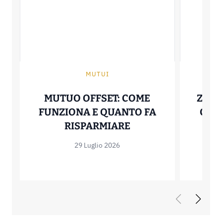
MUTUI
MUTUO OFFSET: COME
ZERO
FUNZIONA E QUANTO FA
COME
MUTUO OFFSET: C
RISPARMIARE
29 Luglio 2026