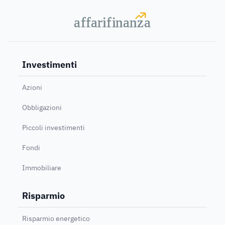
a
a
f
f
farif
farif
i
i
nanz
nanz
a
a
Investimenti
Azioni
Obbligazioni
Piccoli investimenti
Fondi
Immobiliare
Risparmio
Risparmio energetico