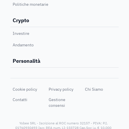
Politiche monetarie
Crypto
Investire
Andamento
Personalità
Cookie policy
Privacy policy
Chi Siamo
Contatti
Gestione
consensi
Yobee SRL - Iscrizione al ROC numero 32157 - PIVA: P.I.
01760930493 Iscr. REA num. LI-155728 Cap.Soc i.v. € 10.000