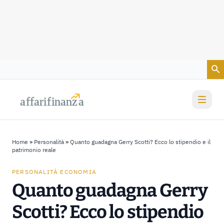
Vai al contenuto
a
a
f
f
farif
farif
i
i
nanz
nanz
a
a
Home
»
Personalità
»
Quanto guadagna Gerry Scotti? Ecco lo stipendio e il
patrimonio reale
PERSONALITÀ ECONOMIA
Quanto guadagna Gerry
Scotti? Ecco lo stipendio