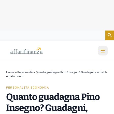
Vai al contenuto
a
a
f
f
farif
farif
i
i
nanz
nanz
a
a
Home
»
Personalità
»
Quanto guadagna Pino Insegno? Guadagni, cachet tv
e patrimonio
PERSONALITÀ ECONOMIA
Quanto guadagna Pino
Insegno? Guadagni,