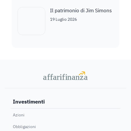
Il patrimonio di Jim Simons
19 Luglio 2026
a
a
f
f
farif
farif
i
i
nanz
nanz
a
a
Investimenti
Azioni
Obbligazioni