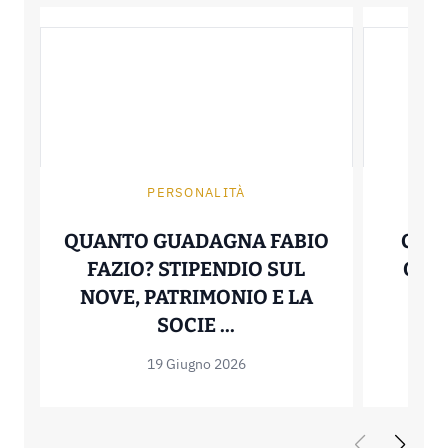
PERSONALITÀ
QUANTO GUADAGNA FABIO
CAC
FAZIO? STIPENDIO SUL
QUA
NOVE, PATRIMONIO E LA
CON
QUANTO GUADAGNA FA
SOCIE ...
19 Giugno 2026