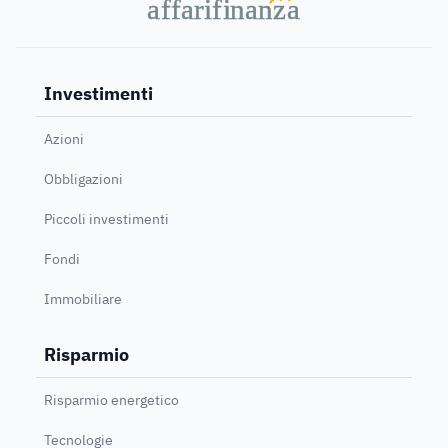
a
a
f
f
farif
farif
i
i
nanz
nanz
a
a
Investimenti
Azioni
Obbligazioni
Piccoli investimenti
Fondi
Immobiliare
Risparmio
Risparmio energetico
Tecnologie