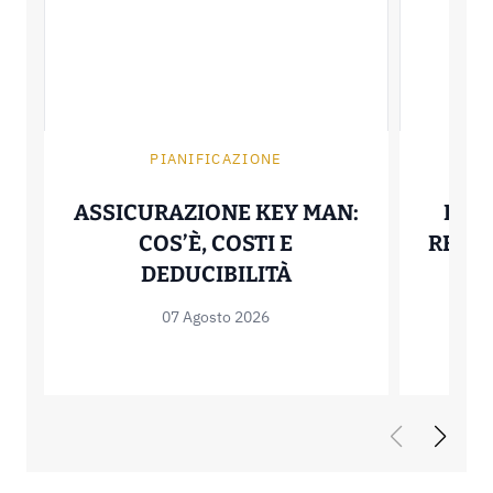
PIANIFICAZIONE
ASSICURAZIONE KEY MAN:
PAY 
COS’È, COSTI E
REGO
ASSICURAZIONE KE
DEDUCIBILITÀ
07 Agosto 2026