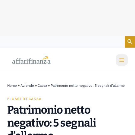
Vai al contenuto
a
a
f
f
farif
farif
i
i
nanz
nanz
a
a
Home
»
Aziende
»
Cassa
»
Patrimonio netto negativo: 5 segnali d’allarme
FLUSSI DI CASSA
Patrimonio netto
negativo: 5 segnali