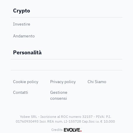
Crypto
Investire
Andamento
Personalità
Cookie policy
Privacy policy
Chi Siamo
Contatti
Gestione
consensi
Yobee SRL - Iscrizione al ROC numero 32157 - PIVA: P.I.
01760930493 Iscr. REA num. LI-155728 Cap.Soc i.v. € 10.000
®
Credits