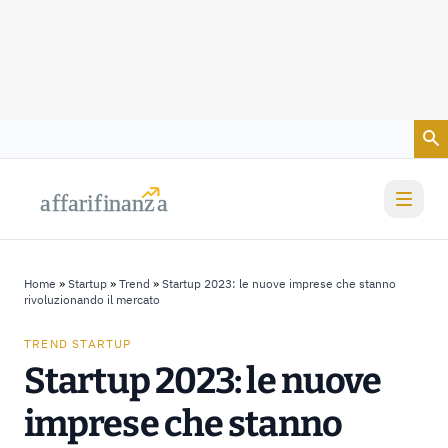
Vai al contenuto
a
a
f
f
farif
farif
i
i
nanz
nanz
a
a
Home
»
Startup
»
Trend
»
Startup 2023: le nuove imprese che stanno
rivoluzionando il mercato
TREND STARTUP
Startup 2023: le nuove
imprese che stanno