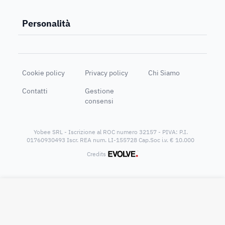
Personalità
Cookie policy
Privacy policy
Chi Siamo
Contatti
Gestione
consensi
Yobee SRL - Iscrizione al ROC numero 32157 - PIVA: P.I.
01760930493 Iscr. REA num. LI-155728 Cap.Soc i.v. € 10.000
®
Credits