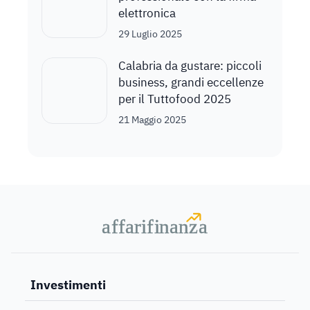
elettronica
29 Luglio 2025
Calabria da gustare: piccoli
business, grandi eccellenze
per il Tuttofood 2025
21 Maggio 2025
a
a
f
f
farif
farif
i
i
nanz
nanz
a
a
Investimenti