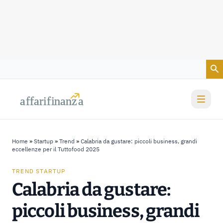
Vai al contenuto
a
a
f
f
farif
farif
i
i
nanz
nanz
a
a
Home
»
Startup
»
Trend
»
Calabria da gustare: piccoli business, grandi
eccellenze per il Tuttofood 2025
TREND STARTUP
Calabria da gustare:
piccoli business, grandi