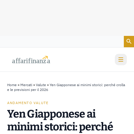
Vai al contenuto
a
a
f
f
farif
farif
i
i
nanz
nanz
a
a
Home
»
Mercati
»
Valute
»
Yen Giapponese ai minimi storici: perché crolla
e le previsioni per il 2026
ANDAMENTO VALUTE
Yen Giapponese ai
minimi storici: perché