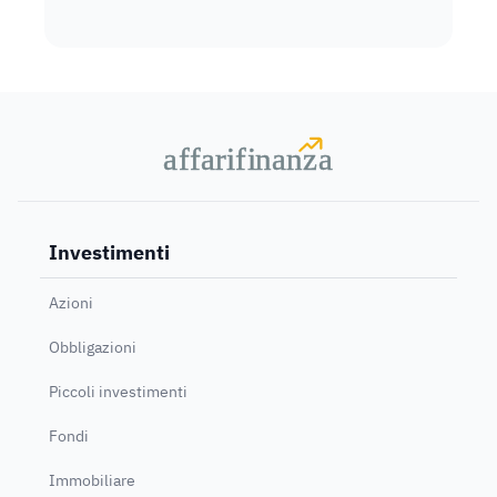
a
a
f
f
farif
farif
i
i
nanz
nanz
a
a
Investimenti
Azioni
Obbligazioni
Piccoli investimenti
Fondi
Immobiliare