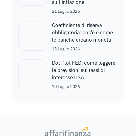
sull'inflazione
21 Luglio 2026
Coefficiente di riserva
obbligatoria: cos'è e come
le banche creano moneta
13 Luglio 2026
Dot Plot FED: come leggere
le previsioni sui tassi di
interesse USA
10 Luglio 2026
a
a
f
f
farif
farif
i
i
nanz
nanz
a
a