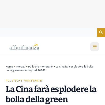
Vai al contenuto
a
a
f
f
farif
farif
i
i
nanz
nanz
a
a
Home
»
Mercati
»
Politiche monetarie
»
La Cina farà esplodere la bolla
della green economy nel 2024?
POLITICHE MONETARIE
La Cina farà esplodere la
bolla della green