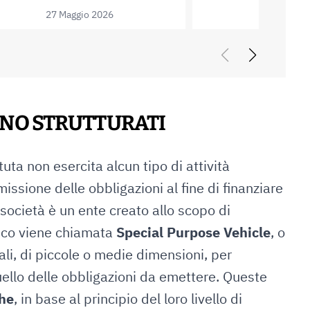
COME INVESTIRE NEI TITOLI DI STATO DELLA
A
...
27 Maggio 2026
15 Maggio
ONO STRUTTURATI
tuta non esercita alcun tipo di attività
issione delle obbligazioni al fine di finanziare
a società è un ente creato allo scopo di
nico viene chiamata
Special Purpose Vehicle
, o
ali, di piccole o medie dimensioni, per
ello delle obbligazioni da emettere. Queste
he
, in base al principio del loro livello di