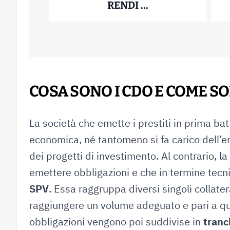
OAT FRANCESI: 
RENDI ...
25 Giugno 2026
COSA SONO I CDO E COME S
La società che emette i prestiti in prima bat
economica, né tantomeno si fa carico dell’em
dei progetti di investimento. Al contrario, l
emettere obbligazioni e che in termine tec
SPV
. Essa raggruppa diversi singoli collater
raggiungere un volume adeguato e pari a qu
obbligazioni vengono poi suddivise in
tranc