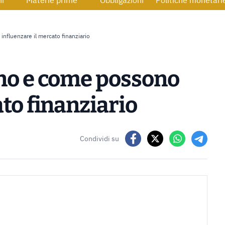
ni
Materie prime
Obbligazioni
Politiche monetari
nfluenzare il mercato finanziario
ono e come possono
to finanziario
Condividi su