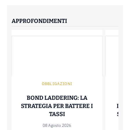
APPROFONDIMENTI
OBBLIGAZIONI
BOND LADDERING: LA
OA
STRATEGIA PER BATTERE I
INVE
BOND LADDERING: LA S
TASSI
STAT
08 Agosto 2026