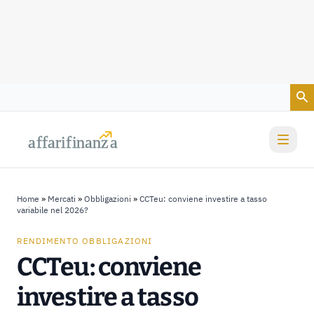
Vai al contenuto
a
a
f
f
farif
farif
i
i
nanz
nanz
a
a
Home
»
Mercati
»
Obbligazioni
»
CCTeu: conviene investire a tasso
variabile nel 2026?
RENDIMENTO OBBLIGAZIONI
CCTeu: conviene
investire a tasso