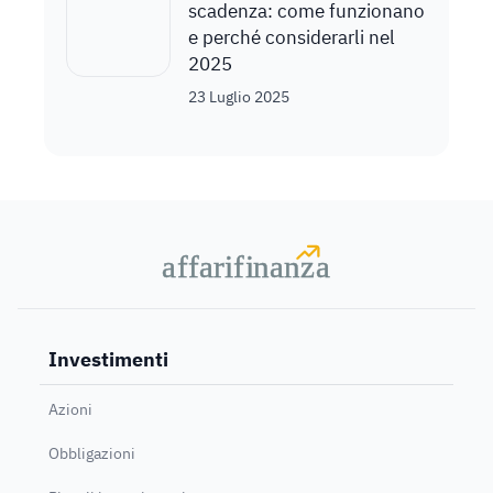
scadenza: come funzionano
e perché considerarli nel
2025
23 Luglio 2025
a
a
f
f
farif
farif
i
i
nanz
nanz
a
a
Investimenti
Azioni
Obbligazioni