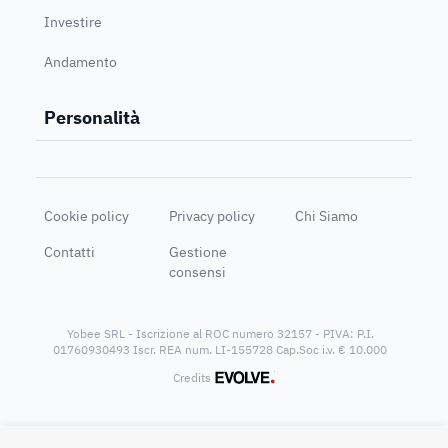
Investire
Andamento
Personalità
Cookie policy
Privacy policy
Chi Siamo
Contatti
Gestione
consensi
Yobee SRL - Iscrizione al ROC numero 32157 - PIVA: P.I.
01760930493 Iscr. REA num. LI-155728 Cap.Soc i.v. € 10.000
®
Credits