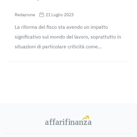
Redazione
21 Luglio 2023
La riforma del fisco sta avendo un impatto
significativo sul mondo del lavoro, soprattutto in
situazioni di particolare criticità come...
a
a
f
f
farif
farif
i
i
nanz
nanz
a
a