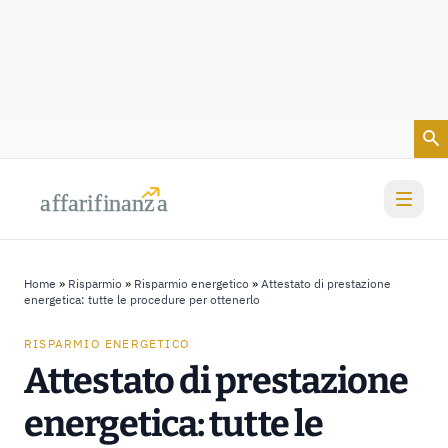
Vai al contenuto
a
a
f
f
farif
farif
i
i
nanz
nanz
a
a
Home
»
Risparmio
»
Risparmio energetico
»
Attestato di prestazione
energetica: tutte le procedure per ottenerlo
RISPARMIO ENERGETICO
Attestato di prestazione
energetica: tutte le