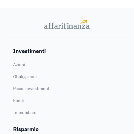
a
a
f
f
farif
farif
i
i
nanz
nanz
a
a
Investimenti
Azioni
Obbligazioni
Piccoli investimenti
Fondi
Immobiliare
Risparmio