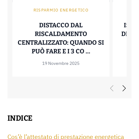
RISPARMIO ENERGETICO
R
DISTACCO DAL
ISOL
RISCALDAMENTO
DELLE
CENTRALIZZATO: QUANDO SI
PR
DISTACCO DAL 
PUÒ FARE E I 3 CO ...
19 Novembre 2025
INDICE
Cos’è l’attestato di prestazione energetica