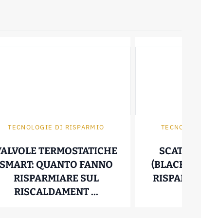
TECNOLOGIE DI RISPARMIO
TECNOLOGIE DI
VALVOLE TERMOSTATICHE
SCATOLA N
SMART: QUANTO FANNO
(BLACK BOX):
RISPARMIARE SUL
RISPARMIA DA
DA BALCONE PLUG AND PLAY: CONVIENE DAVV
VALVOLE TERMOSTATICH
RISCALDAMENT ...
RISCHI 
02 Maggio 2026
21 Aprile