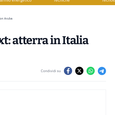
armio energetico
Tecniche
Tecnol
 con Aruba
: atterra in Italia
Condividi su