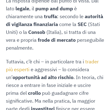
La risposta dipende dal punto di vista. Dal
lato
legale
, il
pump and dump
è
chiaramente una
truffa
: secondo le
autorità
di vigilanza finanziaria
come la
SEC
(Stati
Uniti) o la
Consob
(Italia), si tratta di una
vera e propria
frode di mercato
perseguibile
penalmente.
Tuttavia, c’è chi – in particolare tra i
trader
più esperti
e aggressivi – lo considera
un’
opportunità ad alto rischio
. In teoria, chi
riesce a entrare in fase iniziale e uscire
prima del
crollo
può guadagnare cifre
significative. Ma nella pratica, la maggior
parte degli
investitori
finisce per essere