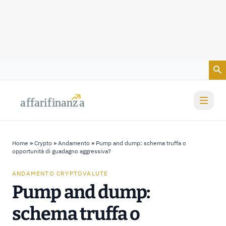
Vai al contenuto
a
a
f
f
farif
farif
i
i
nanz
nanz
a
a
Home
»
Crypto
»
Andamento
»
Pump and dump​: schema truffa o
opportunità di guadagno aggressiva?
ANDAMENTO CRYPTOVALUTE
Pump and dump​:
schema truffa o