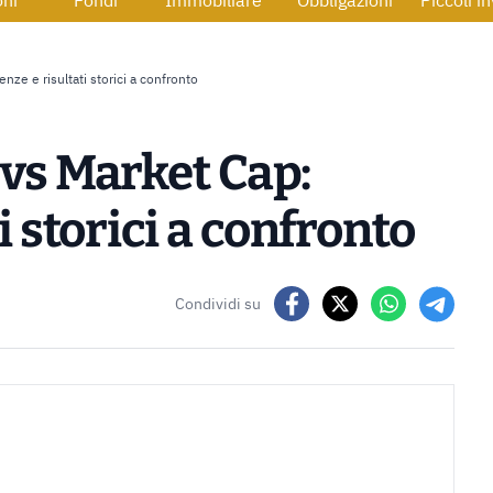
oni
Fondi
Immobiliare
Obbligazioni
Piccoli i
nze e risultati storici a confronto
 vs Market Cap:
i storici a confronto
Condividi su