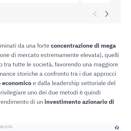
25 Gennaio 2026
10 Ottobre
ominati da una forte
concentrazione
di mega
zione di mercato estremamente elevata), quelli
o tra tutte le società, favorendo una maggiore
rmance storiche a confronto tra i due approcci
o economico
e dalla leadership settoriale del
vilegiare uno dei due metodi è quindi
o-rendimento di un
investimento azionario di