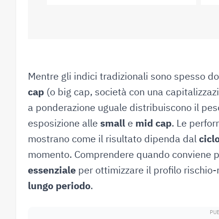
16 Luglio 2026
Mentre gli indici tradizionali sono spesso d
cap
(o big cap, società con una capitalizza
a ponderazione uguale distribuiscono il pes
esposizione alle
small
e
mid cap
. Le perfo
mostrano come il risultato dipenda dal
cicl
momento. Comprendere quando conviene pri
essenziale
per ottimizzare il profilo rischi
lungo periodo
.