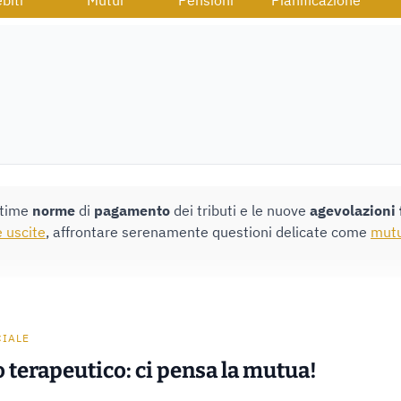
biti
Mutui
Pensioni
Pianificazione
ltime
norme
di
pagamento
dei tributi e le nuove
agevolazioni
e uscite
, affrontare serenamente questioni delicate come
mutu
CIALE
 terapeutico: ci pensa la mutua!