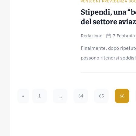
PENSIONI PREVIDENZA SO
Stipendi, una “b
del settore avia
Redazione
7 Febbraio
Finalmente, dopo ripetute 
possono ritenersi soddisfa
«
1
…
64
65
66
Previous Page