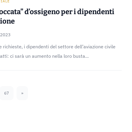
CIALE
occata” d’ossigeno per i dipendenti
zione
 2023
richieste, i dipendenti del settore dell’aviazione civile
tti: ci sarà un aumento nella loro busta...
67
»
Next Page