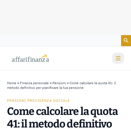
Vai al contenuto
a
a
f
f
farif
farif
i
i
nanz
nanz
a
a
Home
»
Finanza personale
»
Pensioni
»
Come calcolare la quota 41: il
metodo definitivo per pianificare la tua pensione
PENSIONI PREVIDENZA SOCIALE
Come calcolare la quota
41: il metodo definitivo