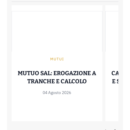
MUTUI
MUTUO SAL: EROGAZIONE A
CALCO
MUTUO SAL: E
TRANCHE E CALCOLO
E SIG
04 Agosto 2026