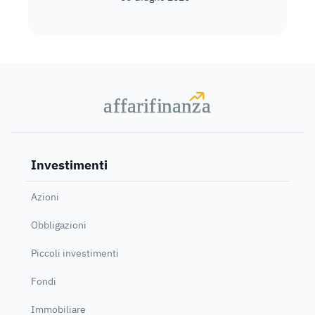
a
a
f
f
farif
farif
i
i
nanz
nanz
a
a
Investimenti
Azioni
Obbligazioni
Piccoli investimenti
Fondi
Immobiliare