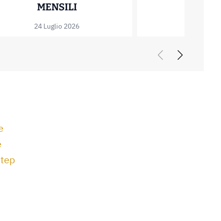
T: COME FUNZIONA E QUANTO FA RISPARMIA
ZERO BASED BUDGETING: COM
MENSILI
24 Luglio 2026
e
e
step