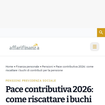
Vai al contenuto
a
a
f
f
farif
farif
i
i
nanz
nanz
a
a
Home
»
Finanza personale
»
Pensioni
»
Pace contributiva 2026: come
riscattare i buchi di contributi per la pensione
PENSIONI PREVIDENZA SOCIALE
Pace contributiva 2026:
come riscattare i buchi