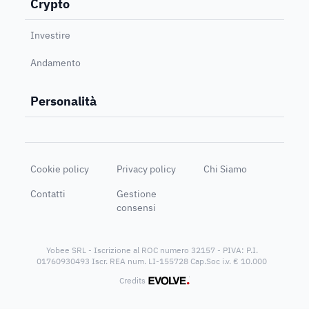
Crypto
Investire
Andamento
Personalità
Cookie policy
Privacy policy
Chi Siamo
Contatti
Gestione
consensi
Yobee SRL - Iscrizione al ROC numero 32157 - PIVA: P.I.
01760930493 Iscr. REA num. LI-155728 Cap.Soc i.v. € 10.000
®
Credits