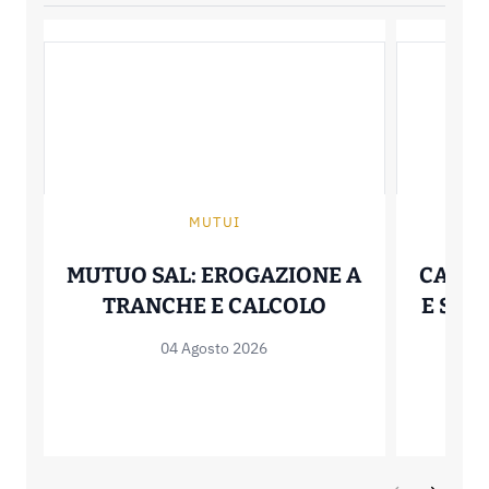
MUTUI
MUTUO SAL: EROGAZIONE A
CALCO
MUTUO SAL: E
TRANCHE E CALCOLO
E SIG
04 Agosto 2026