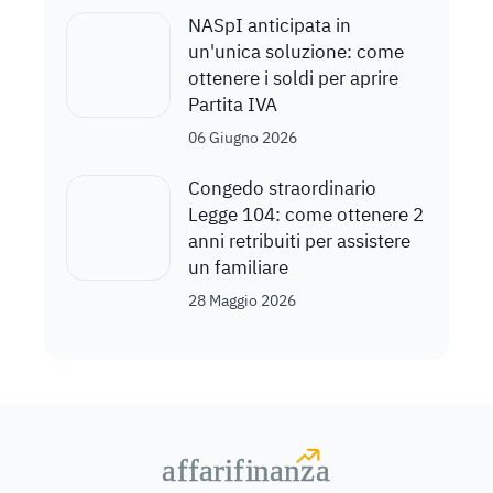
NASpI anticipata in
un'unica soluzione: come
ottenere i soldi per aprire
Partita IVA
06 Giugno 2026
Congedo straordinario
Legge 104: come ottenere 2
anni retribuiti per assistere
un familiare
28 Maggio 2026
a
a
f
f
farif
farif
i
i
nanz
nanz
a
a