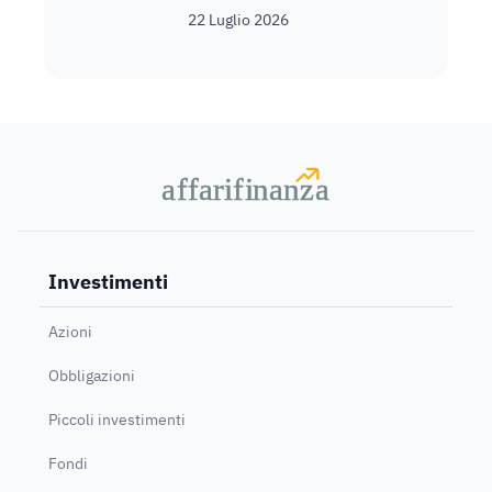
22 Luglio 2026
a
a
f
f
farif
farif
i
i
nanz
nanz
a
a
Investimenti
Azioni
Obbligazioni
Piccoli investimenti
Fondi