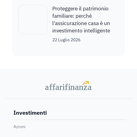
Proteggere il patrimonio
familiare: perché
l'assicurazione casa è un
investimento intelligente
22 Luglio 2026
a
a
f
f
farif
farif
i
i
nanz
nanz
a
a
Investimenti
Azioni