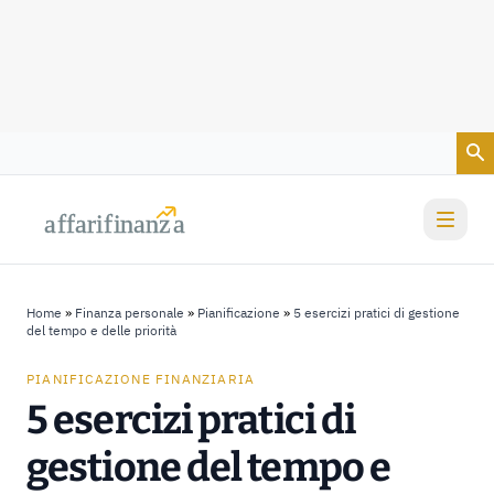
Vai al contenuto
a
a
f
f
farif
farif
i
i
nanz
nanz
a
a
Home
»
Finanza personale
»
Pianificazione
»
5 esercizi pratici di gestione
del tempo e delle priorità
PIANIFICAZIONE FINANZIARIA
5 esercizi pratici di
gestione del tempo e