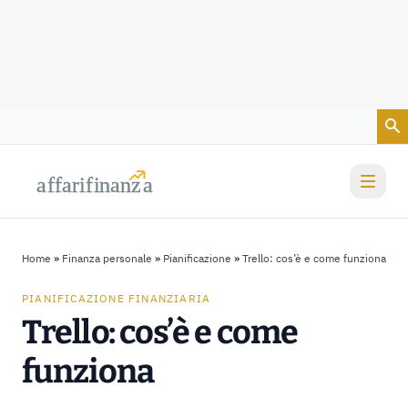
Vai al contenuto
a
a
f
f
farif
farif
i
i
nanz
nanz
a
a
Home
»
Finanza personale
»
Pianificazione
»
Trello: cos’è e come funziona
PIANIFICAZIONE FINANZIARIA
Trello: cos’è e come
funziona