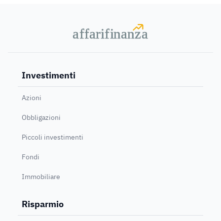
a
a
f
f
farif
farif
i
i
nanz
nanz
a
a
Investimenti
Azioni
Obbligazioni
Piccoli investimenti
Fondi
Immobiliare
Risparmio