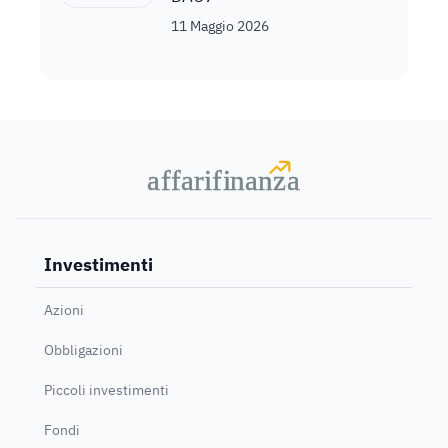
11 Maggio 2026
a
a
f
f
farif
farif
i
i
nanz
nanz
a
a
Investimenti
Azioni
Obbligazioni
Piccoli investimenti
Fondi