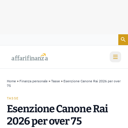
Vai al contenuto
a
a
f
f
farif
farif
i
i
nanz
nanz
a
a
Home
»
Finanza personale
»
Tasse
»
Esenzione Canone Rai 2026 per over
75
TASSE
Esenzione Canone Rai
2026 per over 75