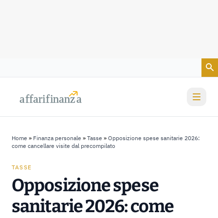
Vai al contenuto
a
a
f
f
farif
farif
i
i
nanz
nanz
a
a
Home
»
Finanza personale
»
Tasse
»
Opposizione spese sanitarie 2026:
come cancellare visite dal precompilato
TASSE
Opposizione spese
sanitarie 2026: come