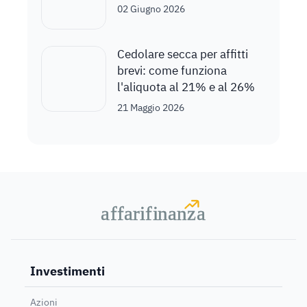
02 Giugno 2026
Cedolare secca per affitti
brevi: come funziona
l'aliquota al 21% e al 26%
21 Maggio 2026
a
a
f
f
farif
farif
i
i
nanz
nanz
a
a
Investimenti
Azioni