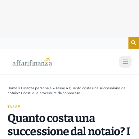
Vai al contenuto
a
a
f
f
farif
farif
i
i
nanz
nanz
a
a
Home
»
Finanza personale
»
Tasse
»
Quanto costa una successione dal
notaio? I costi e le procedure da conoscere
TASSE
Quanto costa una
successione dal notaio? I