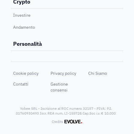
Crypto
Investire
Andamento
Personalità
Cookie policy
Privacy policy
Chi Siamo
Contatti
Gestione
consensi
Yobee SRL - Iscrizione al ROC numero 32157 - PIVA: P.I.
01760930493 Iscr. REA num. LI-155728 Cap.Soc i.v. € 10.000
®
Credits