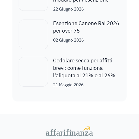
22 Giugno 2026
Esenzione Canone Rai 2026
per over 75
02 Giugno 2026
Cedolare secca per affitti
brevi: come funziona
l'aliquota al 21% e al 26%
21 Maggio 2026
a
a
f
f
farif
farif
i
i
nanz
nanz
a
a