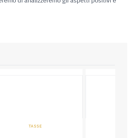
eremo di analizzeremo gli aspetti positivi e
TASSE
TASS