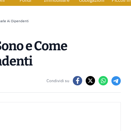
oni
Fondi
Immobiliare
Obbligazioni
Piccoli i
rle Ai Dipendenti
 Sono e Come
ndenti
Condividi su