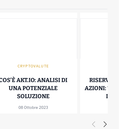
CRYPTOVALUTE
AZION
COS’È AKT.IO: ANALISI DI
RISERVA SOV
UNA POTENZIALE
AZIONI: TUTTO
COSA SONO: FUNZIONAMENTO E CARATTERIST
COS’È AKT.IO: ANALISI DI
SOLUZIONE
DEVI SA
08 Ottobre 2023
01 Ottobre