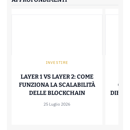
INVESTIRE
P
LAYER 1 VS LAYER 2: COME
HEL
FUNZIONA LA SCALABILITÀ
QUA
LAYER 1 VS LA
DELLE BLOCKCHAIN
DIFFER
25 Luglio 2026