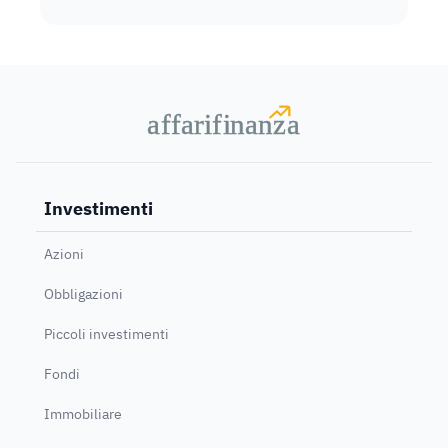
a
a
f
f
farif
farif
i
i
nanz
nanz
a
a
Investimenti
Azioni
Obbligazioni
Piccoli investimenti
Fondi
Immobiliare