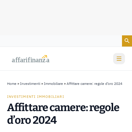
Vai al contenuto
a
a
f
f
farif
farif
i
i
nanz
nanz
a
a
Home
»
Investimenti
»
Immobiliare
»
Affittare camere: regole d’oro 2024
INVESTIMENTI IMMOBILIARI
Affittare camere: regole
d’oro 2024