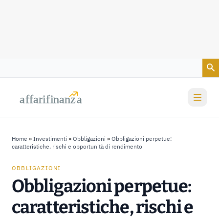
Vai al contenuto
a
a
f
f
farif
farif
i
i
nanz
nanz
a
a
Home
»
Investimenti
»
Obbligazioni
»
Obbligazioni perpetue:
caratteristiche, rischi e opportunità di rendimento
OBBLIGAZIONI
Obbligazioni perpetue:
caratteristiche, rischi e