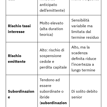
anticipato
dell’emittente)
Sensibilità
Molto elevato
Rischio tassi
variabile ma
(alta duration
interesse
limitata dal
teorica)
termine residuo
Alto, ma la
Alto: rischio di
scadenza
Rischio
sospensione
definita riduce
emittente
cedole e
l’incertezza a
perdita capitale
lungo termine
Tendono ad
essere
Subordinazion
subordinate o
Di solito debito
e
ibride
senior
(
subordinazion