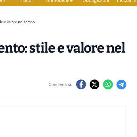
oni
Fondi
Immobiliare
Obbligazioni
Piccoli i
ile e valore nel tempo
to: stile e valore nel
Condividi su