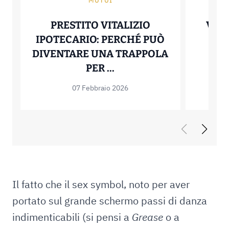
MUTUI
PRESTITO VITALIZIO
VERT
IPOTECARIO: PERCHÉ PUÒ
IT
DIVENTARE UNA TRAPPOLA
STA
PRESTITO VITALIZIO 
PER ...
07 Febbraio 2026
Il fatto che il sex symbol, noto per aver
portato sul grande schermo passi di danza
indimenticabili (si pensi a
Grease
o a