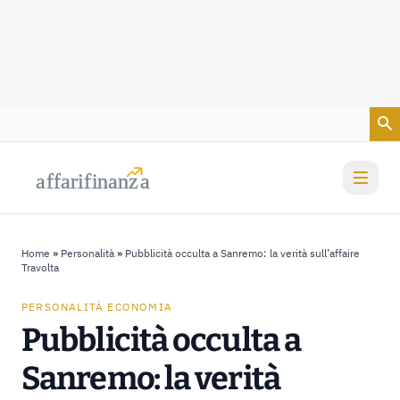
Vai al contenuto
a
a
f
f
farif
farif
i
i
nanz
nanz
a
a
Home
»
Personalità
»
Pubblicità occulta a Sanremo: la verità sull’affaire
Travolta
PERSONALITÀ ECONOMIA
Pubblicità occulta a
Sanremo: la verità