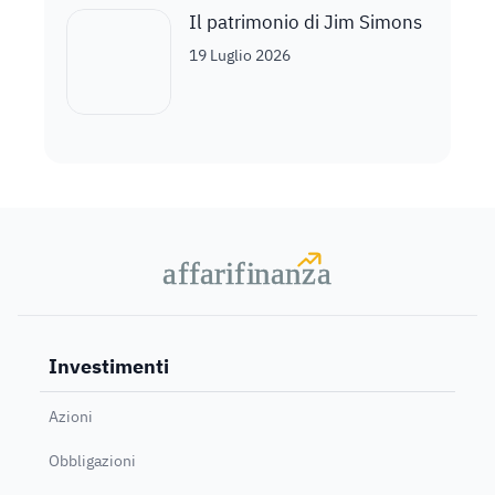
Il patrimonio di Jim Simons
19 Luglio 2026
a
a
f
f
farif
farif
i
i
nanz
nanz
a
a
Investimenti
Azioni
Obbligazioni