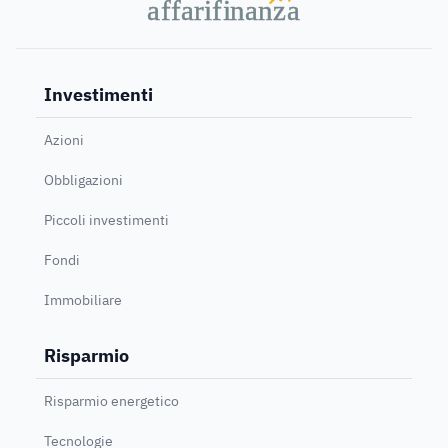
a
a
f
f
farif
farif
i
i
nanz
nanz
a
a
Investimenti
Azioni
Obbligazioni
Piccoli investimenti
Fondi
Immobiliare
Risparmio
Risparmio energetico
Tecnologie