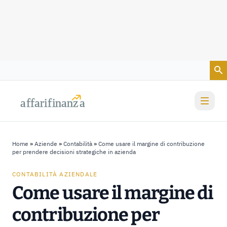
Vai al contenuto
a
a
f
f
farif
farif
i
i
nanz
nanz
a
a
Home
»
Aziende
»
Contabilità
»
Come usare il margine di contribuzione
per prendere decisioni strategiche in azienda
CONTABILITÀ AZIENDALE
Come usare il margine di
contribuzione per