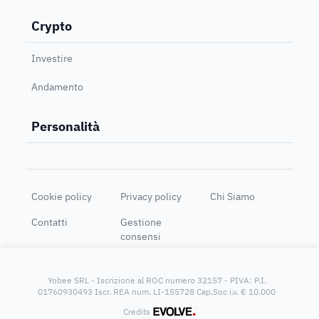
Crypto
Investire
Andamento
Personalità
Cookie policy
Privacy policy
Chi Siamo
Contatti
Gestione
consensi
Yobee SRL - Iscrizione al ROC numero 32157 - PIVA: P.I.
01760930493 Iscr. REA num. LI-155728 Cap.Soc i.v. € 10.000
®
Credits