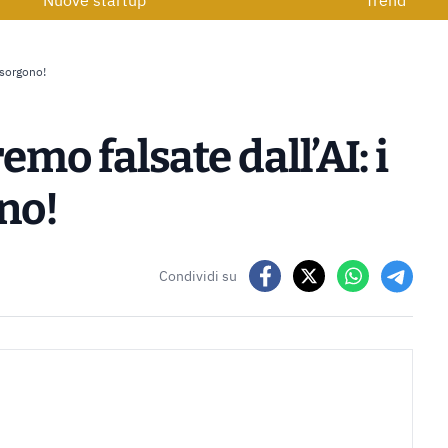
Nuove startup
Trend
nsorgono!
o falsate dall’AI: i
no!
Condividi su