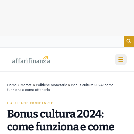
Vai al contenuto
a
a
f
f
farif
farif
i
i
nanz
nanz
a
a
Home
»
Mercati
»
Politiche monetarie
»
Bonus cultura 2024: come
funziona e come ottenerlo
POLITICHE MONETARIE
Bonus cultura 2024:
come funziona e come