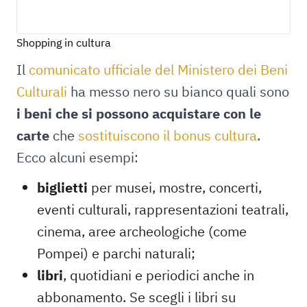
Shopping in cultura
Il
comunicato ufficiale del Ministero dei Beni
Culturali
ha messo nero su bianco quali sono
i beni che si possono acquistare con le
carte
che
sostituiscono il bonus cultura
.
Ecco alcuni esempi:
biglietti
per musei, mostre, concerti,
eventi culturali, rappresentazioni teatrali,
cinema, aree archeologiche (come
Pompei) e parchi naturali;
libri
, quotidiani e periodici anche in
abbonamento. Se scegli i libri su