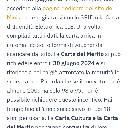
accedere alla
pagina dedicata del sito del
Ministero
e registrarsi con lo SPID o la Carta
di Identità Elettronica CIE. Una volta
compilati tutti i dati, la carta arriva in
automatico sotto forma di voucher da
scaricare dal sito. La
Carta del Merito
si può
richiedere entro il
30 giugno 2024
e si
riferisce a chi ha già affrontato la maturità lo
scorso anno. Ricorda che se il tuo voto non è
almeno 100, ma solo 98 o 99, non è
possibile richiedere questo incentivo. Hai
tempo fino all’anno successivo ai tuoi 18
anni per usarla. La
Carta Cultura e la Carta
del Merito
non vanno confusi tra di loro,