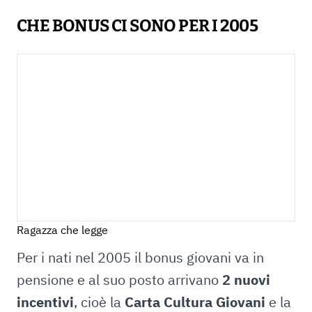
CHE BONUS CI SONO PER I 2005
Ragazza che legge
Per i nati nel 2005 il bonus giovani va in
pensione e al suo posto arrivano
2 nuovi
incentivi
, cioè la
Carta Cultura Giovani
e la