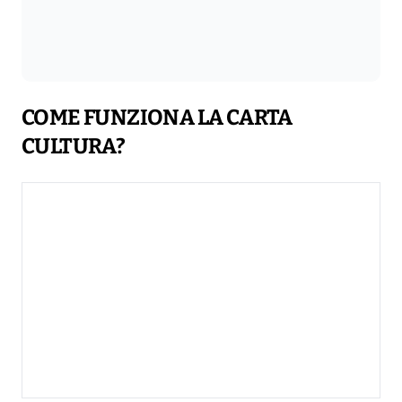
COME FUNZIONA LA CARTA
CULTURA?