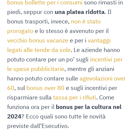
b
o
nus bollette per i consumi
sono rimasti in
piedi, seppur con
una platea ridotta
. Il
bonus trasporti, invece,
non è stato
prorogato
e lo stesso è avvenuto per il
vecchio bonus vacanze
e per i
vantaggi
legati alle tende da sole
. Le aziende hanno
potuto contare per un po’ sugli
incentivi per
le spese pubblicitarie
, mentre gli anziani
hanno potuto contare sulle
agevolazioni over
60
, sul
bonus over 80
e sugli incentivi per
risparmiare sulla
tassa per i rifiuti
. Come
funziona ora per il
bonus per la cultura nel
2024
? Ecco quali sono tutte le novità
previste dall’Esecutivo.