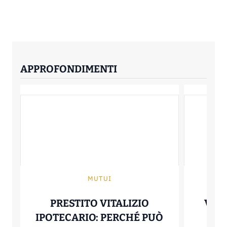
APPROFONDIMENTI
MUTUI
PRESTITO VITALIZIO
VERT
IPOTECARIO: PERCHÉ PUÒ
IT