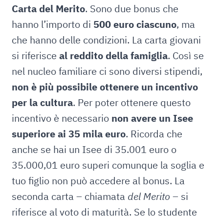
Carta del Merito
. Sono due bonus che
hanno l’importo di
500 euro ciascuno
, ma
che hanno delle condizioni. La carta giovani
si riferisce
al reddito della famiglia
. Così se
nel nucleo familiare ci sono diversi stipendi,
non è più possibile ottenere un incentivo
per la cultura
. Per poter ottenere questo
incentivo è necessario
non avere un Isee
superiore ai 35 mila euro
. Ricorda che
anche se hai un Isee di 35.001 euro o
35.000,01 euro superi comunque la soglia e
tuo figlio non può accedere al bonus. La
seconda carta – chiamata
del Merito
– si
riferisce al voto di maturità. Se lo studente