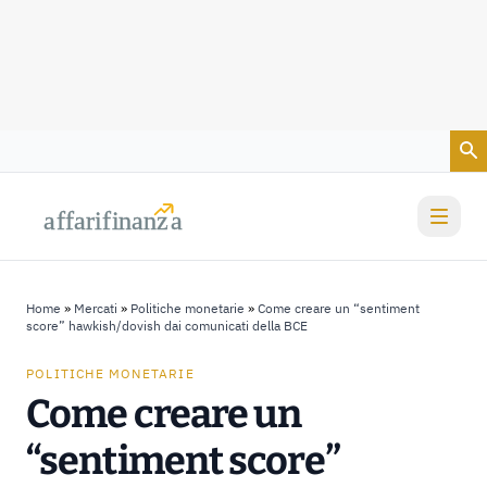
Vai al contenuto
a
a
f
f
farif
farif
i
i
nanz
nanz
a
a
Home
»
Mercati
»
Politiche monetarie
»
Come creare un “sentiment
score” hawkish/dovish dai comunicati della BCE
POLITICHE MONETARIE
Come creare un
“sentiment score”