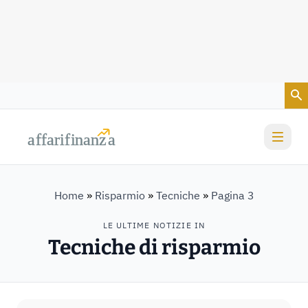
Vai al contenuto
a
a
f
f
farif
farif
i
i
nanz
nanz
a
a
Home
»
Risparmio
»
Tecniche
»
Pagina 3
LE ULTIME NOTIZIE IN
Tecniche di risparmio