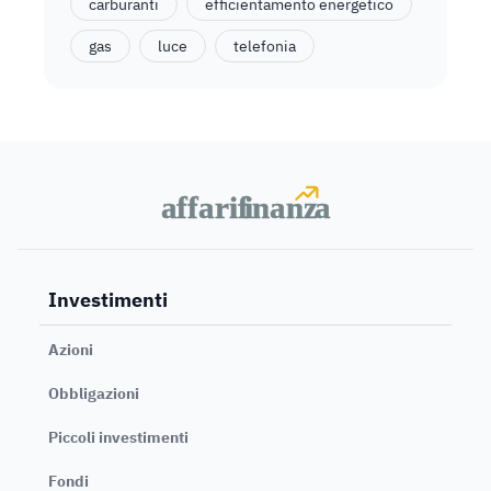
carburanti
efficientamento energetico
gas
luce
telefonia
a
a
f
f
farif
farif
i
i
nanz
nanz
a
a
Investimenti
Azioni
Obbligazioni
Piccoli investimenti
Fondi