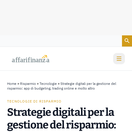
Vai al contenuto
a
a
f
f
farif
farif
i
i
nanz
nanz
a
a
Home
»
Risparmio
»
Tecnologie
»
Strategie digitali per la gestione del
risparmio: app di budgeting, trading online e molto altro
TECNOLOGIE DI RISPARMIO
Strategie digitali per la
gestione del risparmio: