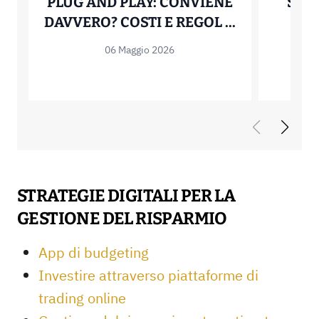
PLUG AND PLAY: CONVIENE
SMA
FOTOVOLTAI
DAVVERO? COSTI E REGOL ...
R
R
06 Maggio 2026
STRATEGIE DIGITALI PER LA
GESTIONE DEL RISPARMIO
App di budgeting
Investire attraverso piattaforme di
trading online