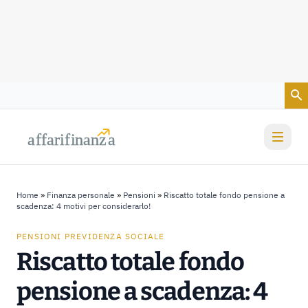
Vai al contenuto
a
a
f
f
farif
farif
i
i
nanz
nanz
a
a
Home
»
Finanza personale
»
Pensioni
»
Riscatto totale fondo pensione a
scadenza: 4 motivi per considerarlo!
PENSIONI PREVIDENZA SOCIALE
Riscatto totale fondo
pensione a scadenza: 4