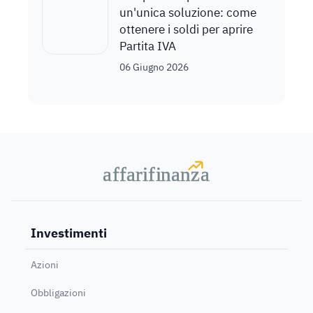
un'unica soluzione: come
ottenere i soldi per aprire
Partita IVA
06 Giugno 2026
a
a
f
f
farif
farif
i
i
nanz
nanz
a
a
Investimenti
Azioni
Obbligazioni