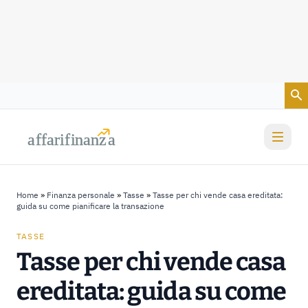
Vai al contenuto
a
a
f
f
farif
farif
i
i
nanz
nanz
a
a
Home
»
Finanza personale
»
Tasse
»
Tasse per chi vende casa ereditata:
guida su come pianificare la transazione
TASSE
Tasse per chi vende casa
ereditata: guida su come