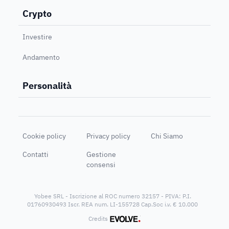
Crypto
Investire
Andamento
Personalità
Cookie policy
Privacy policy
Chi Siamo
Contatti
Gestione
consensi
Yobee SRL - Iscrizione al ROC numero 32157 - PIVA: P.I.
01760930493 Iscr. REA num. LI-155728 Cap.Soc i.v. € 10.000
®
Credits