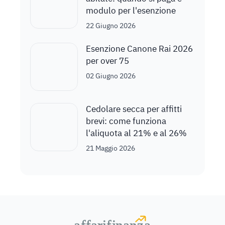
modulo per l'esenzione
22 Giugno 2026
Esenzione Canone Rai 2026
per over 75
02 Giugno 2026
Cedolare secca per affitti
brevi: come funziona
l'aliquota al 21% e al 26%
21 Maggio 2026
a
a
f
f
farif
farif
i
i
nanz
nanz
a
a