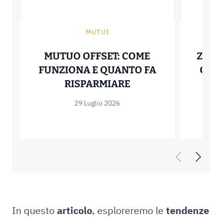
MUTUI
MUTUO OFFSET: COME
ZERO
FUNZIONA E QUANTO FA
COME
MUTUO OFFSET: C
RISPARMIARE
29 Luglio 2026
In questo
articolo
, esploreremo le
tendenze