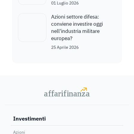
01 Luglio 2026
Azioni settore difesa:
conviene investire oggi
nell'industria militare
europea?
25 Aprile 2026
a
a
f
f
farif
farif
i
i
nanz
nanz
a
a
Investimenti
Azioni