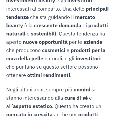
investimenti beauty
e gli
investitori
interessati al comparto. Una delle
principali
tendenze
che sta guidando il
mercato
beauty
è la
crescente domanda
di
prodotti
naturali
e
sostenibili
. Questa tendenza ha
aperto
nuove opportunità
per le
aziende
che producono
cosmetici
e
prodotti per la
cura della pelle
naturali, e gli
investitori
che puntano su questo settore possono
ottenere
ottimi rendimenti
.
Negli ultimi anni, sempre più
uomini
si
stanno interessando alla
cura di sé
e
all’
aspetto estetico
. Questo ha creato un
mercato in crescita
anche per
prodotti