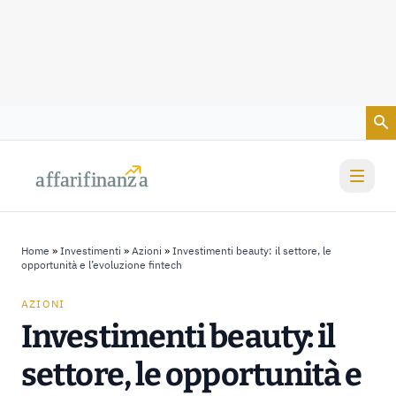
Vai al contenuto
a
a
f
f
farif
farif
i
i
nanz
nanz
a
a
Home
»
Investimenti
»
Azioni
»
Investimenti beauty: il settore, le
opportunità e l’evoluzione fintech
AZIONI
Investimenti beauty: il
settore, le opportunità e