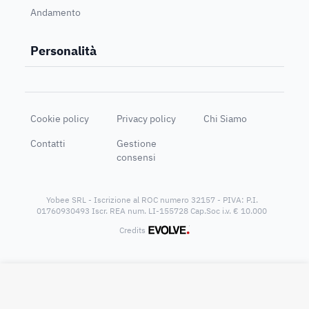
Andamento
Personalità
Cookie policy
Privacy policy
Chi Siamo
Contatti
Gestione
consensi
Yobee SRL - Iscrizione al ROC numero 32157 - PIVA: P.I.
01760930493 Iscr. REA num. LI-155728 Cap.Soc i.v. € 10.000
®
Credits