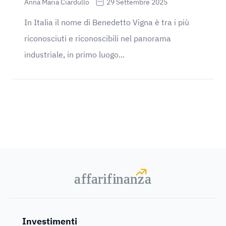
Anna Maria Ciardullo
29 Settembre 2025
In Italia il nome di Benedetto Vigna è tra i più
riconosciuti e riconoscibili nel panorama
industriale, in primo luogo...
a
a
f
f
farif
farif
i
i
nanz
nanz
a
a
Investimenti