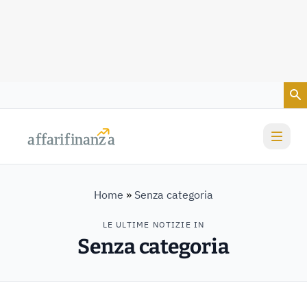
Vai al contenuto
a
a
f
f
farif
farif
i
i
nanz
nanz
a
a
Home
»
Senza categoria
LE ULTIME NOTIZIE IN
Senza categoria