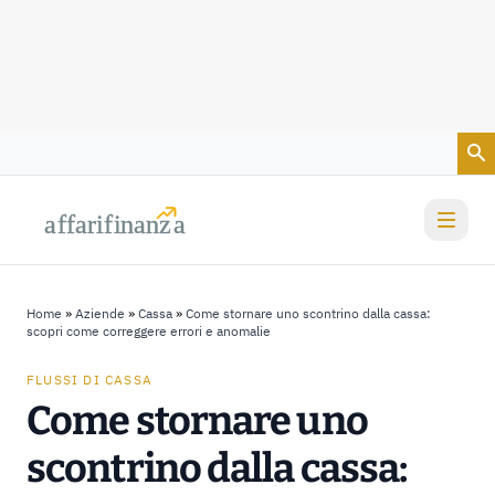
Vai al contenuto
a
a
f
f
farif
farif
i
i
nanz
nanz
a
a
Home
»
Aziende
»
Cassa
»
Come stornare uno scontrino dalla cassa:
scopri come correggere errori e anomalie
FLUSSI DI CASSA
Come stornare uno
scontrino dalla cassa: