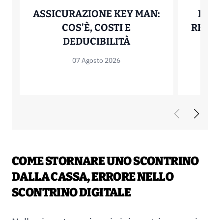
ASSICURAZIONE KEY MAN:
PAY 
COS’È, COSTI E
REGO
ASSICURAZIONE KE
DEDUCIBILITÀ
07 Agosto 2026
COME STORNARE UNO SCONTRINO
DALLA CASSA, ERRORE NELLO
SCONTRINO DIGITALE