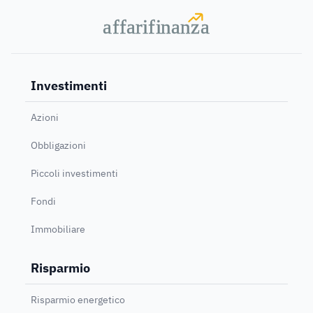
a
a
f
f
farif
farif
i
i
nanz
nanz
a
a
Investimenti
Azioni
Obbligazioni
Piccoli investimenti
Fondi
Immobiliare
Risparmio
Risparmio energetico