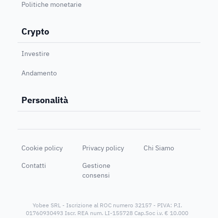
Politiche monetarie
Crypto
Investire
Andamento
Personalità
Cookie policy
Privacy policy
Chi Siamo
Contatti
Gestione
consensi
Yobee SRL - Iscrizione al ROC numero 32157 - PIVA: P.I.
01760930493 Iscr. REA num. LI-155728 Cap.Soc i.v. € 10.000