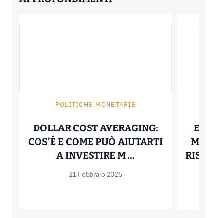
POLITICHE MONETARIE
DOLLAR COST AVERAGING:
ESEM
COS’È E COME PUÒ AIUTARTI
METTE
DOLLAR COST AVE
A INVESTIRE M ...
RISPAR
21 Febbraio 2025