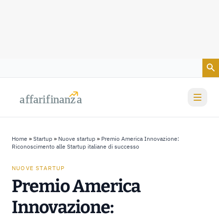
Vai al contenuto
a
a
f
f
farif
farif
i
i
nanz
nanz
a
a
Home
»
Startup
»
Nuove startup
»
Premio America Innovazione:
Riconoscimento alle Startup italiane di successo
NUOVE STARTUP
Premio America
Innovazione: