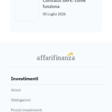
Contratto SAFE: come
funziona
05 Luglio 2026
a
a
f
f
farif
farif
i
i
nanz
nanz
a
a
Investimenti
Azioni
Obbligazioni
Piccoli investimenti