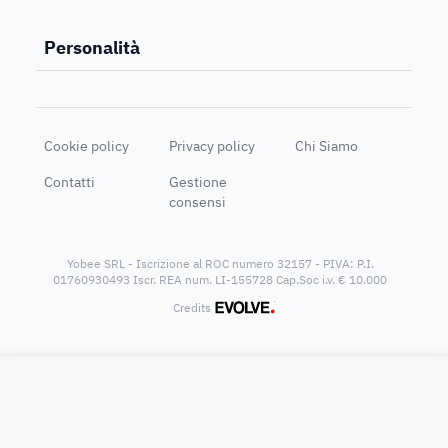
Personalità
Cookie policy
Privacy policy
Chi Siamo
Contatti
Gestione
consensi
Yobee SRL - Iscrizione al ROC numero 32157 - PIVA: P.I.
01760930493 Iscr. REA num. LI-155728 Cap.Soc i.v. € 10.000
®
Credits