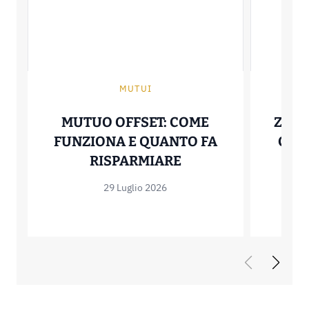
MUTUI
MUTUO OFFSET: COME
ZERO
FUNZIONA E QUANTO FA
COME
MUTUO OFFSET: C
RISPARMIARE
29 Luglio 2026