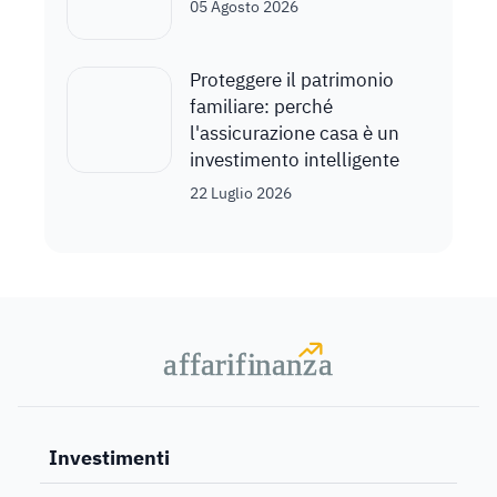
05 Agosto 2026
Proteggere il patrimonio
familiare: perché
l'assicurazione casa è un
investimento intelligente
22 Luglio 2026
a
a
f
f
farif
farif
i
i
nanz
nanz
a
a
Investimenti