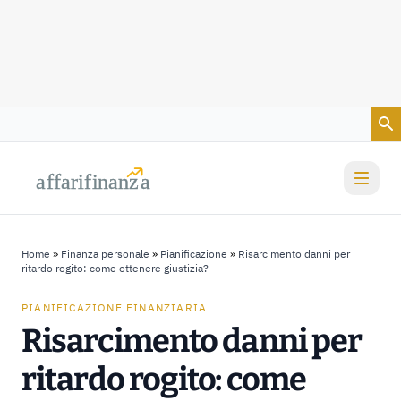
Vai al contenuto
a
a
f
f
farif
farif
i
i
nanz
nanz
a
a
Home
»
Finanza personale
»
Pianificazione
»
Risarcimento danni per
ritardo rogito: come ottenere giustizia?
PIANIFICAZIONE FINANZIARIA
Risarcimento danni per
ritardo rogito: come